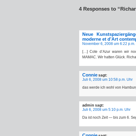
4 Responses to “Richa
Neue Kunstspaziergän
moderne et d’Art contem
November 6, 2008 um 6:22 p.m.
[…] Cote d’Azur waren wir no
MAMAC. Wir hatten Glück. Richa
Connie
sagt:
Juli 6, 2008 um 10:58 p.m. Uhr
das werde ich wohl von Hamburg 
admin
sagt:
Juli 6, 2008 um 5:10 p.m. Uhr
Da ist noch Zeit — bis zum 6. S
Connie
sagt: