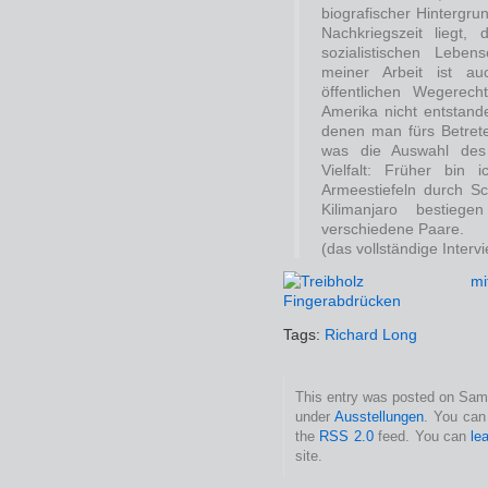
biografischer Hintergr
Nachkriegszeit liegt, 
sozialistischen Leben
meiner Arbeit ist au
öffentlichen Wegerec
Amerika nicht entstande
denen man fürs Betret
was die Auswahl des
Vielfalt: Früher bin 
Armeestiefeln durch S
Kilimanjaro bestieg
verschiedene Paare.
(das vollständige Interv
Tags:
Richard Long
This entry was posted on Samst
under
Ausstellungen
. You can
the
RSS 2.0
feed. You can
le
site.