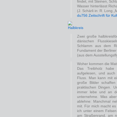
findet, mit Steinen, Sc
Wasser hinterlässt Rich
(J. Schärli in: R. Long „
du756 Zeitschrift für Ku
Zwei große halbkreisfö
dänischen Flusskies
Schlamm aus dem Riv
Fundament der Berliner 
(aus dem Ausstellungsfl
Woher kommen die Materi
Das Treibholz habe
aufgelesen, und auc
Fluss. Man kann mit e
große Bilder schaffe
praktischen Dingen. 
immer lebe und an d
unternehme. Was aber 
ablehne: Manchmal neh
mit. Für mich macht es
ich unter einem Felsen
am Straßenrand, am n