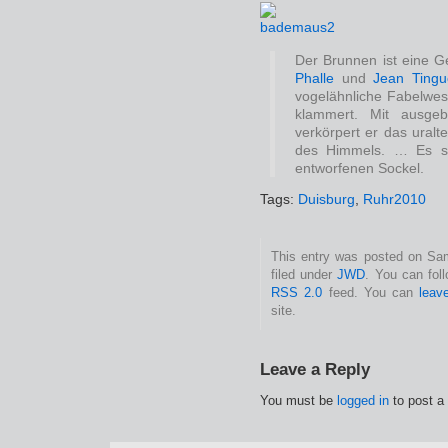
Der Brunnen ist eine G
Phalle
und
Jean Tingu
vogelähnliche Fabelwese
klammert. Mit ausgeb
verkörpert er das ural
des Himmels. … Es st
entworfenen Sockel.
Tags:
Duisburg
,
Ruhr2010
This entry was posted on Sam
filed under
JWD
. You can fol
RSS 2.0
feed. You can
leav
site.
Leave a Reply
You must be
logged in
to post a