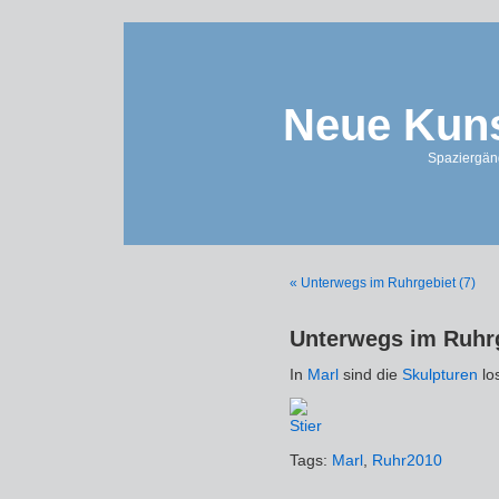
Neue Kuns
Spaziergän
« Unterwegs im Ruhrgebiet (7)
Unterwegs im Ruhrg
In
Marl
sind die
Skulpturen
lo
Tags:
Marl
,
Ruhr2010