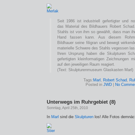
Seit 1986 ist industriell gefertigter und no
das Material des Bildhauers Robert Schad
Stahls ist von ihm so gewählt, dass man ih
Hand fassen kann. Aus diesem Rohmate
Bildhauer seine filigran und bewegt wirkend
materielle Schwere des Stahls vegessen las
Ihren Ursprung haben die Skulpturen Sch
gefertigten kleinformatigen Zeichnungen m
auf den jeweiligen Raum reagiert.
(Text: Skulpturenmuseum Glaskasten Marl)
Tags:
Marl
,
Robert Schad
,
Ru
Posted in
JWD
|
No Commen
Unterwegs im Ruhrgebiet (8)
Sonntag, April 25th, 2010
In
Marl
sind die
Skulpturen
los! Alle Fotos demnä