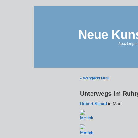
Neue Kuns
Spaziergän
« Wangechi Mutu
Unterwegs im Ruhrg
Robert Schad
in Marl