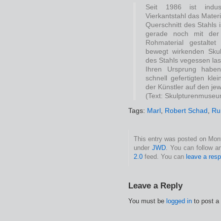
Seit 1986 ist indust
Vierkantstahl das Mater
Querschnitt des Stahls 
gerade noch mit der
Rohmaterial gestaltet
bewegt wirkenden Skul
des Stahls vegessen la
Ihren Ursprung haben
schnell gefertigten kl
der Künstler auf den je
(Text: Skulpturenmuseu
Tags:
Marl
,
Robert Schad
,
Ru
This entry was posted on Monta
under
JWD
. You can follow a
2.0
feed. You can
leave a res
Leave a Reply
You must be
logged in
to post a