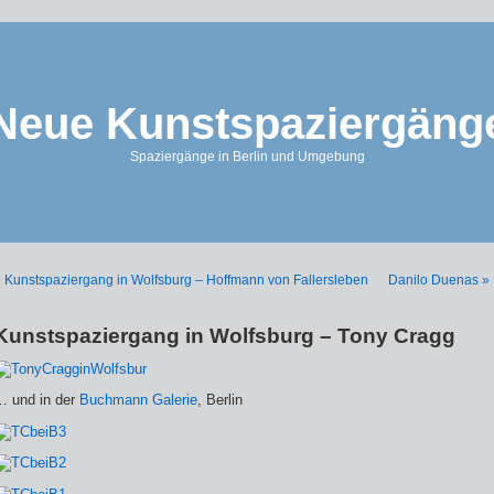
Neue Kunstspaziergäng
Spaziergänge in Berlin und Umgebung
 Kunstspaziergang in Wolfsburg – Hoffmann von Fallersleben
Danilo Duenas »
Kunstspaziergang in Wolfsburg – Tony Cragg
… und in der
Buchmann Galerie
, Berlin