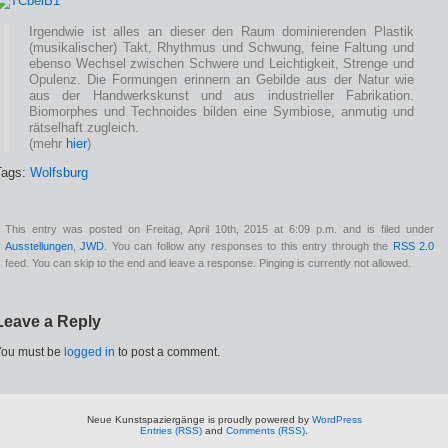
Irgendwie ist alles an dieser den Raum dominierenden Plastik
(musikalischer) Takt, Rhythmus und Schwung, feine Faltung und
ebenso Wechsel zwischen Schwere und Leichtigkeit, Strenge und
Opulenz. Die Formungen erinnern an Gebilde aus der Natur wie
aus der Handwerkskunst und aus industrieller Fabrikation.
Biomorphes und Technoides bilden eine Symbiose, anmutig und
rätselhaft zugleich.
(mehr
hier
)
Tags:
Wolfsburg
This entry was posted on Freitag, April 10th, 2015 at 6:09 p.m. and is filed under
Ausstellungen
,
JWD
. You can follow any responses to this entry through the
RSS 2.0
feed. You can skip to the end and leave a response. Pinging is currently not allowed.
Leave a Reply
You must be
logged in
to post a comment.
Neue Kunstspaziergänge is proudly powered by
WordPress
Entries (RSS)
and
Comments (RSS)
.