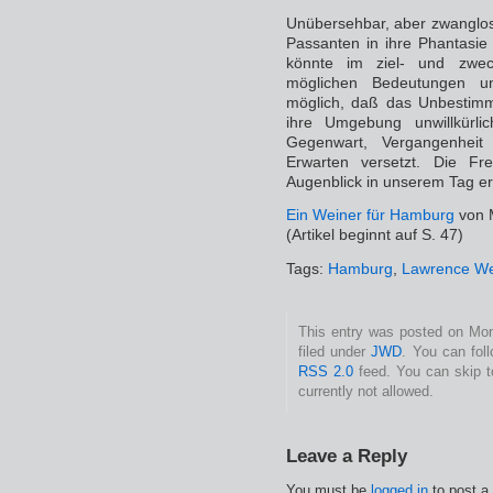
Unübersehbar, aber zwanglos 
Passanten in ihre Phantasie
könnte im ziel- und zwec
möglichen Bedeutungen u
möglich, daß das Unbestim
ihre Umgebung unwillkürli
Gegenwart, Vergangenheit
Erwarten versetzt. Die Fr
Augenblick in unserem Tag ers
Ein Weiner für Hamburg
von M
(Artikel beginnt auf S. 47)
Tags:
Hamburg
,
Lawrence We
This entry was posted on Mon
filed under
JWD
. You can fol
RSS 2.0
feed. You can skip t
currently not allowed.
Leave a Reply
You must be
logged in
to post a