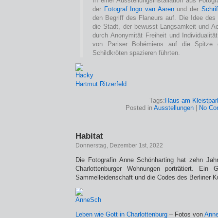
In einer Ausstellungsinstallation aus Foto
der
Fotograf Ingo van Aaren
und der
Schri
den Begriff des Flaneurs auf. Die Idee des
die Stadt, der bewusst Langsamkeit und Ac
durch Anonymität Freiheit und Individualitä
von Pariser Bohémiens auf die Spitze g
Schildkröten spazieren führten.
Hartmut Ritzerfeld
Tags:
Haus am Kleistpar
Posted in
Ausstellungen
|
No Co
Habitat
Donnerstag, Dezember 1st, 2022
Die Fotografin Anne Schönharting hat zehn Jah
Charlottenburger Wohnungen porträtiert. Ein G
Sammelleidenschaft und die Codes des Berliner Ku
Leben wie Gott in Charlottenburg
– Fotos von
Anne