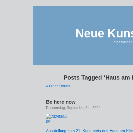
Neue Kuns
Spaziergän
Posts Tagged ‘Haus am K
« Older Entries
Be here now
Donnerstag, September 5th, 2024
Ausstellung zum 21. Kunstpreis des Haus am Klei