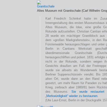
Altes Museum mit Granitschale (Carl Wilhelm Gro
Karl Friedrich Schinkel hatte im Zu
Innengestaltung des ersten Museumsbaus im
Altes Museum, die Idee, eine große Gra
Rotunde aufzustellen. Christian Cantian erhi
28 wurde ein mächtiger Granitblock aus e
dem »großen Markgrafenstein«, in den R
Fürstenwalde herausgeschlagen und unter
Berlin in Cantians Werkstatt geschaf
überdimensionale Granitschale (Dur
herausgeschliffen und poliert. 1831 erfolgte 
nicht in der Rotunde, sondern wegen ih
Gewichts draußen am Fuß der Freitrepp
wurde sie allseits als Wunderwerk best
Berliner Suppenschüssel« verulkt. Bis 19
alten Ort, wurde dann an den Rand neb
gesetzt, um mehr Raum für Paraden zu hab
Krieg, zerbrach aber 1980/81 beim Rücktra
des Museums.
Sie wurde restauriert
„Merkwürdigkeit“ wieder zu bestaunen.
(Ute Laur-Ernst, Berlin in der Druckgrafik 15