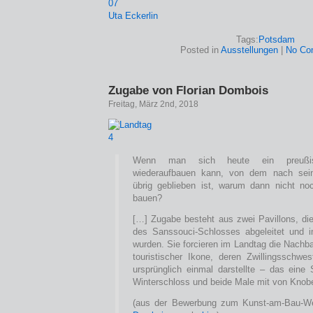
Uta Eckerlin
Tags:
Potsdam
Posted in
Ausstellungen
|
No Co
Zugabe von Florian Dombois
Freitag, März 2nd, 2018
Wenn man sich heute ein preußisc
wiederaufbauen kann, von dem nach sein
übrig geblieben ist, warum dann nicht no
bauen?
[…] Zugabe besteht aus zwei Pavillons, di
des Sanssouci-Schlosses abgeleitet und 
wurden. Sie forcieren im Landtag die Nachb
touristischer Ikone, deren Zwillingsschwe
ursprünglich einmal darstellte – das ein
Winterschloss und beide Male mit von Knobel
(aus der Bewerbung zum Kunst-am-Bau-W