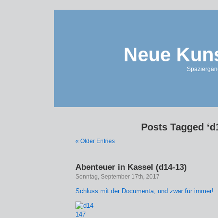
Neue Kuns
Spaziergän
Posts Tagged ‘d
« Older Entries
Abenteuer in Kassel (d14-13)
Sonntag, September 17th, 2017
Schluss mit der Documenta, und zwar für immer!