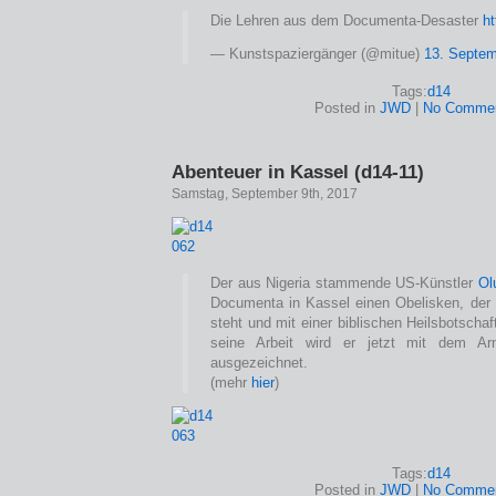
Die Lehren aus dem Documenta-Desaster
h
— Kunstspaziergänger (@mitue)
13. Septem
Tags:
d14
Posted in
JWD
|
No Commen
Abenteuer in Kassel (d14-11)
Samstag, September 9th, 2017
Der aus Nigeria stammende US-Künstler
Ol
Documenta in Kassel einen Obelisken, der 
steht und mit einer biblischen Heilsbotscha
seine Arbeit wird er jetzt mit dem Arn
ausgezeichnet.
(mehr
hier
)
Tags:
d14
Posted in
JWD
|
No Commen