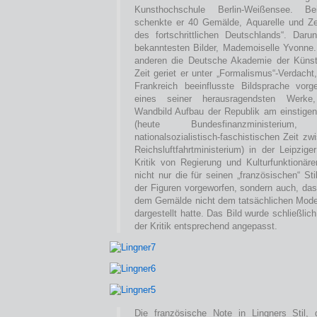
Kunsthochschule Berlin-Weißensee. B
schenkte er 40 Gemälde, Aquarelle und Z
des fortschrittlichen Deutschlands“. Daru
bekanntesten Bilder, Mademoiselle Yvonne.
anderen die Deutsche Akademie der Künste
Zeit geriet er unter „Formalismus“-Verdach
Frankreich beeinflusste Bildsprache vor
eines seiner herausragendsten Werk
Wandbild Aufbau der Republik am einstigen
(heute Bundesfinanzministeri
nationalsozialistisch-faschistischen Zeit 
Reichsluftfahrtministerium) in der Leipzige
Kritik von Regierung und Kulturfunktionäre
nicht nur die für seinen „französischen“ Sti
der Figuren vorgeworfen, sondern auch, das
dem Gemälde nicht dem tatsächlichen Mode
dargestellt hatte. Das Bild wurde schließli
der Kritik entsprechend angepasst.
Die französische Note in Lingners Stil, 