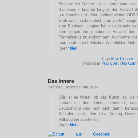
Eleganz der Frauen – fast immer waren es 
Banlieues – brachte Lingner den Vorwurf d
„zu französisch“. Der hobbymalende DDR-M
Grotewohl höchstselbst „korrigierte“ einig
zum Biederen. Lingner hat sich damals sel
dem gegen ihn erhobenen Vorwurf des „w
Formalismus zu entkommen. Auch unter dies
man heute sein fröhliches Wandbild in Mitte
(mehr
hier
)
Tags:
Max Lingner
Posted in
Public Art
|
No Comm
Das Innere
Samstag, Dezember 6th, 2014
„Mir ist es Wurst, ob das Kunst ist, die
einfach mit dem Thema befassen“, sagt
Deutschland wird man sich damit befass
Künstler plant, den Lkw Anfang Dezemb
Volksbühne zu stellen.
(mehr
hier
)