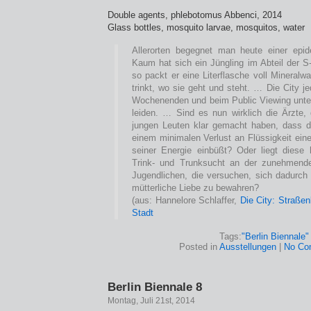
Double agents, phlebotomus Abbenci, 2014
Glass bottles, mosquito larvae, mosquitos, water
Allerorten begegnet man heute einer epid
Kaum hat sich ein Jüngling im Abteil der S
so packt er eine Literflasche voll Mineral
trinkt, wo sie geht und steht. … Die City j
Wochenenden und beim Public Viewing unter
leiden. … Sind es nun wirklich die Ärzte
jungen Leuten klar gemacht haben, dass 
einem minimalen Verlust an Flüssigkeit ein
seiner Energie einbüßt? Oder liegt diese 
Trink- und Trunksucht an der zunehmenden
Jugendlichen, die versuchen, sich dadurch 
mütterliche Liebe zu bewahren?
(aus: Hannelore Schlaffer,
Die City: Straßen
Stadt
Tags:
"Berlin Biennale"
Posted in
Ausstellungen
|
No Co
Berlin Biennale 8
Montag, Juli 21st, 2014