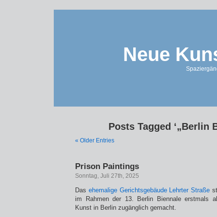
Neue Kuns
Spaziergän
Posts Tagged ‘„Berlin 
« Older Entries
Prison Paintings
Sonntag, Juli 27th, 2025
Das
ehemalige Gerichtsgebäude Lehrter Straße
st
im Rahmen der 13. Berlin Biennale erstmals al
Kunst in Berlin zugänglich gemacht.