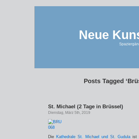
Neue Kuns
Spaziergän
Posts Tagged ‘Brü
St. Michael (2 Tage in Brüssel)
Dienstag, März 5th, 2019
Die
Kathedrale St. Michael und St. Gudula
ist 