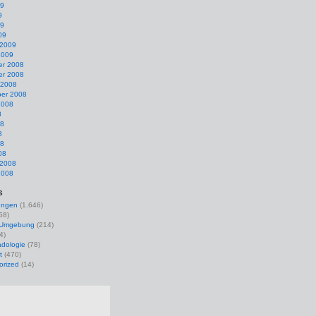
09
9
09
09
 2009
2009
r 2008
r 2008
 2008
er 2008
2008
8
08
8
08
08
 2008
2008
s
ungen
(1.646)
58)
r Umgebung
(214)
4)
dologie
(78)
t
(470)
orized
(14)