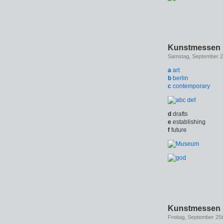
Kunstmessen in
Samstag, September 2
a
art
b
berlin
c
contemporary
d
drafts
e
establishing
f
future
Kunstmessen i
Freitag, September 25