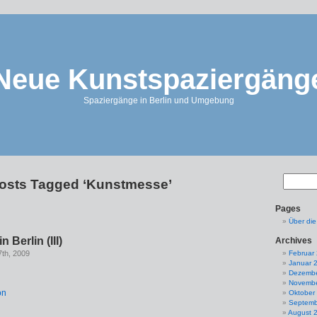
Neue Kunstspaziergäng
Spaziergänge in Berlin und Umgebung
osts Tagged ‘Kunstmesse’
Pages
Über di
Berlin (III)
Archives
th, 2009
Februar
Januar 
Dezembe
Novembe
on
Oktober
Septemb
August 