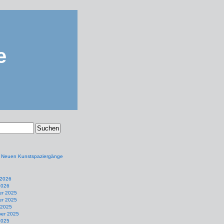
e
e Neuen Kunstspaziergänge
 2026
2026
r 2025
r 2025
 2025
er 2025
2025