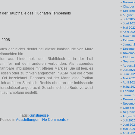
Novembe
Oktober
Septemb
n der Haupthalle des Flughafen Tempelhofs
August 
Juli 202
Juni 20
Mai 202
April 20
März 20
, 2008
Februar
Januar 
auch gar nichts deutet bei dieser Imbissbude von Marc
Dezembe
Novembe
ihnachten hin.
Oktober
ation aus Lindenholz und Stahlblech – in der Luft
Septemb
ein Teil mit dem anderen verbunden. Als tragendes
August 
fahrbare Imbissbude mit offener Markise. Sie ist leer, es
Juli 202
u essen oder zu trinken angeboten in ASIA, wie die große
Juni 20
en Ort bezeichnet. Dennoch hat der Mann eine Portion
Mai 202
ich auf dem Stehtisch. Rechts oben an der Imbissbude
April 20
März 20
llitenschüssel angebracht. So sehr sich die Bude verweist
Februar
int auf Empfang gestellt.
Januar 
Dezembe
Novembe
Oktober
Septemb
Tags:
Kunstmesse
August 
Posted in
Ausstellungen
|
No Comments »
Juli 202
Juni 20
Mai 202
April 20