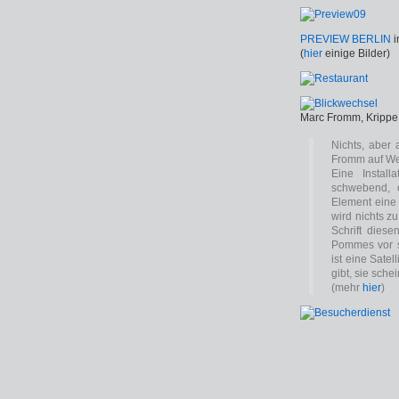
PREVIEW BERLIN
i
(
hier
einige Bilder)
Marc Fromm, Krippe
Nichts, aber 
Fromm auf We
Eine Install
schwebend, 
Element eine 
wird nichts z
Schrift dies
Pommes vor s
ist eine Sate
gibt, sie sche
(mehr
hier
)