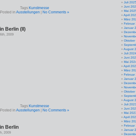
Juli 202
Juni 20
Tags:
Kunstmesse
Mai 202
Posted in
Ausstellungen
|
No Comments »
April 20
März 20
Februar
Januar 
 Berlin (II)
Dezembe
6th, 2009
Novembe
Oktober
Septemb
August 
Juli 202
Juni 20
Mai 202
April 20
März 20
Februar
Januar 
Dezembe
Novembe
Oktober
Septemb
August 
Juli 202
Tags:
Kunstmesse
Juni 20
Posted in
Ausstellungen
|
No Comments »
Mai 202
April 20
März 20
Februar
n Berlin
Januar 
th, 2009
Dezembe