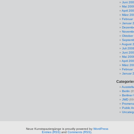
Juni 20
Mai 200
April 20
März 20
Februar
Januar 
Dezembe
Novembe
Oktober
Septemb
August 
Juli 200
Juni 20
Mai 200
April 20
März 20
Februar
Januar 
Categorie
Ausstell
Berlin
(6
Berline
JWD
(69
Promena
Public Ar
Uncateg
Neue Kunstspaziergänge is proudly powered by
WordPress
Entries (RSS)
and
Comments (RSS)
.