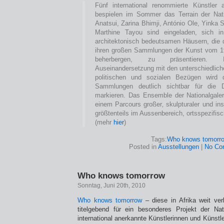
Fünf international renommierte Künstler a
bespielen im Sommer das Terrain der Natio
Anatsui, Zarina Bhimji, António Ole, Yinka
Marthine Tayou sind eingeladen, sich i
architektonisch bedeutsamen Häusern, die d
ihren großen Sammlungen der Kunst vom 19
beherbergen, zu präsentieren. Ih
Auseinandersetzung mit den unterschiedliche
politischen und sozialen Bezügen wird 
Sammlungen deutlich sichtbar für die 
markieren. Das Ensemble der Nationalgaler
einem Parcours großer‚ skulpturaler und inst
größtenteils im Aussenbereich, ortsspezifis
(mehr
hier
)
Tags:
Who knows tomorr
Posted in
Ausstellungen
|
No Co
Who knows tomorrow
Sonntag, Juni 20th, 2010
Who knows tomorrow
– diese in Afrika weit verb
titelgebend für ein besonderes Projekt der Nati
international anerkannte Künstlerinnen und Künstle