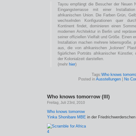
Tayou empfängt die Besucher der Neuen Na
Eingangsterrasse mit einer Installat
afrikanischen Union. Die Farben Grün, Gel
wechselnden Konfigurationen quer durc
Kontinent findet, dominieren einen Somme
modernen Architektur in Berlin und repräsen
seiner offiziellen Vielfalt und Größe. Einen 
Installation machen mehrere lebensgroße, 
aus, die von afrikanischen „kolonen“ Plast
figürlichen Porträts afrikanischer Künstler
der Kolonialzeit darstellen.
(mehr
hier
)
Tags:
Who knows tomorr
Posted in
Ausstellungen
|
No Co
Who knows tomorrow (III)
Freitag, Juli 23rd, 2010
Who knows tomorrow
Yinka Shonibare MBE
in der Friedrichwerderschen