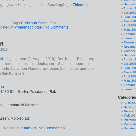
nicht bemerken.
Septemb
rgangsweisheiten gibt es bei Spaziergänger
Zbinden
)
August 
Juli 200
Juni 20
Mai 200
Tags:
Christoph Simon
,
Zitat
April 20
osted in
Promenadologie
|
No Comments »
März 20
Februar
Januar 
Dezembe
ff
Novembe
 2010
Oktober
Septemb
ff
ist gestorben (2. August 2010). Der Kölner Bildhauer,
August 
renommiertesten deutschen Stahlbildhauern der
Juli 200
Juni 20
hörte, hatte den Händedruck eines Schmiedes und den
Mai 200
roßen Künstlers.
April 20
März 20
Februar
Januar 
, 1980-81 – Berlin, Potsdamer Platz
Categorie
Ausstell
burg, Lehmbruck-Museum
Berlin
(6
Berline
JWD
(69
Essen, Moltkeplatz
Promena
Public Ar
Posted in
Public Art
|
No Comments »
Uncateg