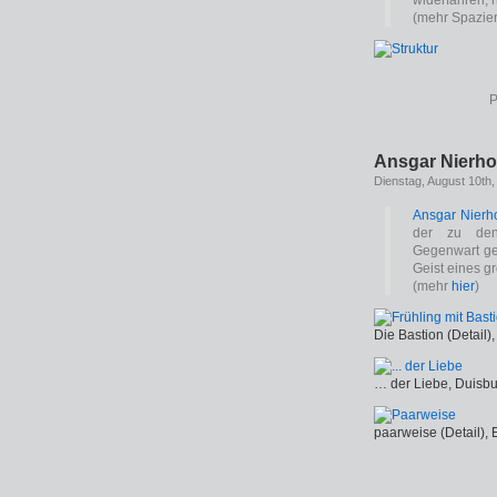
widerfahren, 
(mehr Spazie
P
Ansgar Nierho
Dienstag, August 10th,
Ansgar Nierho
der zu den 
Gegenwart ge
Geist eines g
(mehr
hier
)
Die Bastion (Detail)
… der Liebe, Duis
paarweise (Detail), 