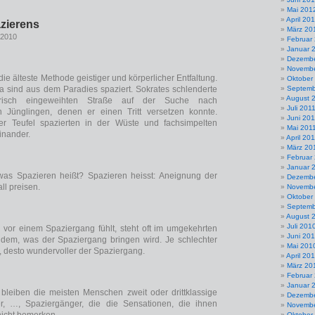
Mai 201
April 20
zierens
März 20
 2010
Februar
Januar 
Dezembe
Novembe
die älteste Methode geistiger und körperlicher Entfaltung.
Oktober
 sind aus dem Paradies spaziert. Sokrates schlenderte
Septemb
August 
frisch eingeweihten Straße auf der Suche nach
Juli 201
n Jünglingen, denen er einen Tritt versetzen konnte.
Juni 201
r Teufel spazierten in der Wüste und fachsimpelten
Mai 201
inander.
April 20
März 20
Februar
Januar 
was Spazieren heißt? Spazieren heisst: Aneignung der
Dezembe
ll preisen.
Novembe
Oktober
Septemb
August 
Juli 201
vor einem Spaziergang fühlt, steht oft im umgekehrten
Juni 20
 dem, was der Spaziergang bringen wird. Je schlechter
Mai 201
t, desto wundervoller der Spaziergang.
April 20
März 20
Februar
Januar 
leiben die meisten Menschen zweit oder drittklassige
Dezembe
r, …, Spaziergänger, die die Sensationen, die ihnen
Novembe
Oktober