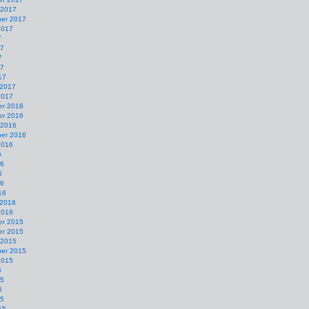
 2017
er 2017
2017
7
17
7
17
17
 2017
2017
r 2016
r 2016
 2016
er 2016
2016
6
16
6
16
16
 2016
2016
r 2015
r 2015
 2015
er 2015
2015
5
15
5
15
15