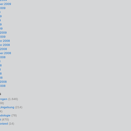
er 2009
2009
9
09
9
09
09
 2009
2009
r 2008
r 2008
 2008
er 2008
2008
8
08
8
08
08
 2008
2008
s
ungen
(1.646)
58)
r Umgebung
(214)
4)
dologie
(78)
t
(470)
orized
(14)