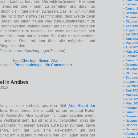
digem Laub zu berühren. Um wildwachsenden Rosmarin
Februar
 zwischen den Fingern zu zerreiben und daran zu
Januar 
 durch die Finger gleiten zu lassen. Das Fell von Hunden
Dezembe
, die nicht zum kläffen bestimmt sind, geschweige denn
Novembe
 Jeden Tag einen neuen Weg zum Aufenthaltsraum zu
Oktober
 sonnenwarme Walderdbeeren auf der Zunge zergehen
Septemb
August 
en Kiefernharz zu riechen. Und wenn der Mensch sich
Juli 202
teressiert, dann hat er seinen Beruf als Mensch verfehlt.
Juni 20
 keinen Sinn, mit ihm über alle möglichen und
Mai 202
Dinge zu reden.
April 20
eisheit ist von Spaziergänger Zbinden)
März 20
Februar
Tags:
Christoph Simon
,
Zitat
Januar 
osted in
Promenadologie
|
No Comments »
Dezembe
Novembe
Oktober
Septemb
l in Antibes
August 
Juli 202
 2010
Juni 20
Mai 202
April 20
März 20
llung mit dem verheißungsvollen Titel
„Vom Esprit der
Februar
twas Besonderes. Sie erlaubt, ja, sie verlangt Ruhe,
Januar 
uch Vergleiche. Also taugt sie nicht zum rasanten Event,
Dezembe
 Weltkunst geht. Es ist nicht zu befürchten, dass die
Novembe
rafiksaal mit diesen Gesten auf Papier stürmen, davor
Oktober
Septemb
tehen, sich gar wie eine Paketschnur um das
August 
binett am Kulturforum wickeln, wie vor Tagen noch der
Juli 202