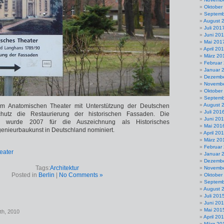
Oktober
Septemb
August 
Juli 201
Juni 20
Mai 201
April 20
März 20
Februar
Januar 
Dezembe
Novembe
Oktober
Septemb
August 
am Anatomischen Theater mit Unterstützung der Deutschen
Juli 201
chutz die Restaurierung der historischen Fassaden. Die
Juni 20
el wurde 2007 für die Auszeichnung als Historisches
Mai 201
enieurbaukunst in Deutschland nominiert.
April 20
März 20
Februar
Januar 
Dezembe
Tags:
Architektur
Novembe
Posted in
Berlin
|
No Comments »
Oktober
Septemb
August 
Juli 201
Juni 20
Mai 201
th, 2010
April 20
März 20