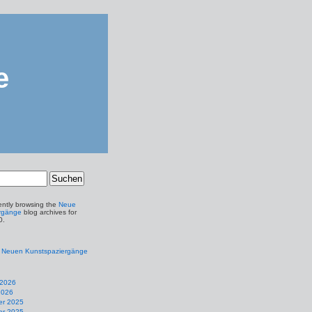
e
ently browsing the
Neue
rgänge
blog archives for
0.
e Neuen Kunstspaziergänge
 2026
2026
r 2025
r 2025