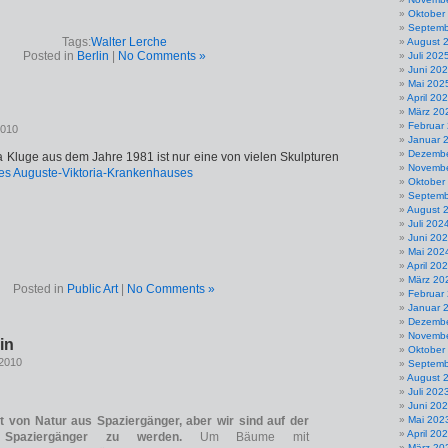
Oktober
Septemb
Tags:
Walter Lerche
August 
Posted in
Berlin
|
No Comments »
Juli 202
Juni 20
Mai 202
April 20
März 20
Februar
2010
Januar 
Dezembe
a Kluge aus dem Jahre 1981 ist nur eine von vielen Skulpturen
Novembe
es Auguste-Viktoria-Krankenhauses
Oktober
Septemb
August 
Juli 202
Juni 20
Mai 202
April 20
März 20
Posted in
Public Art
|
No Comments »
Februar
Januar 
Dezembe
Novembe
in
Oktober
 2010
Septemb
August 
Juli 202
Juni 20
ht von Natur aus Spaziergänger, aber wir sind auf der
Mai 202
April 20
Spaziergänger zu werden.
Um Bäume mit
März 20