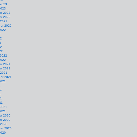
 2023
2023
r 2022
r 2022
 2022
er 2022
2022
2
22
2
22
22
 2022
2022
r 2021
r 2021
 2021
er 2021
2021
1
21
1
21
21
 2021
2021
r 2020
r 2020
 2020
er 2020
2020
0