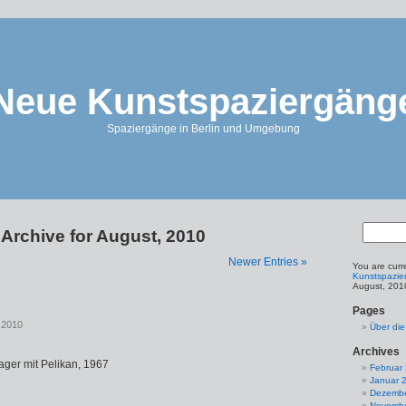
Neue Kunstspaziergäng
Spaziergänge in Berlin und Umgebung
Archive for August, 2010
Newer Entries »
You are curr
Kunstspazie
August, 201
Pages
 2010
Über di
Archives
ager mit Pelikan, 1967
Februar
Januar 
Dezembe
Novembe