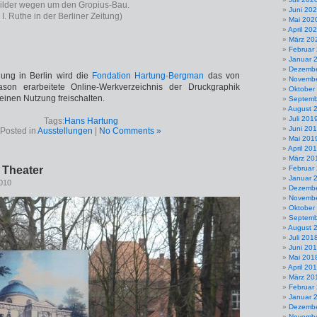
Bilder wegen um den Gropius-Bau.
Juni 20
 I. Ruthe in der Berliner Zeitung)
Mai 202
April 20
März 20
Februar
Januar 
Dezembe
llung in Berlin wird die
Fondation Hartung-Bergman
das von
Novembe
son erarbeitete Online-Werkverzeichnis der Druckgraphik
Oktober
einen Nutzung freischalten.
Septemb
August 
Juli 201
Tags:
Hans Hartung
Juni 20
Posted in
Ausstellungen
|
No Comments »
Mai 201
April 20
März 20
 Theater
Februar
Januar 
2010
Dezembe
Novembe
Oktober
Septemb
August 
Juli 201
Juni 20
Mai 201
April 20
März 20
Februar
Januar 
Dezembe
Novembe