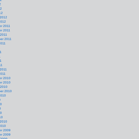
2
12
12
 2012
2012
r 2011
r 2011
 2011
er 2011
2011
1
1
1
11
11
 2011
2011
r 2010
r 2010
 2010
er 2010
2010
0
10
0
10
10
 2010
2010
r 2009
r 2009
 2009