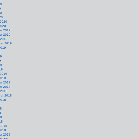
20
0
20
20
 2020
2020
r 2019
r 2019
 2019
er 2019
2019
9
19
9
19
19
 2019
2019
r 2018
r 2018
 2018
er 2018
2018
8
18
8
18
18
 2018
2018
r 2017
r 2017