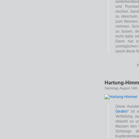
winterbestän
und Thymian
riechen. Sand
zu streicheln
zum Beissen.
nehmen. Sich
zu lassen, d
nicht dafür in
Dann hat es
unmöglichen 
(auch diese W
P
Hartung-Himme
Samstag, August 14th,
Diese Ausste
Gesten“
ist e
Vertiefung, a
obwohl es um
Massen den G
Schlange s
Kupferstichka