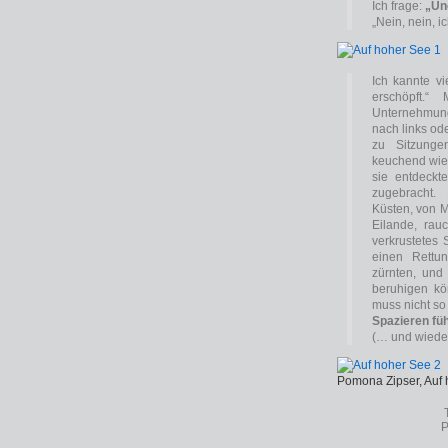
Ich frage:
„Un
„Nein, nein, i
Ich kannte vi
erschöpft.“
Unternehmung
nach links ode
zu Sitzunge
keuchend wie
sie entdeckt
zugebracht.
Küsten, von M
Eilande, rau
verkrustetes 
einen Rettun
zürnten, und 
beruhigen kö
muss nicht so
Spazieren füh
(… und wiede
Pomona Zipser, Auf
P