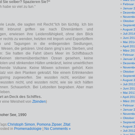
d Sie selber? Spazieren Sie?“
Februar
ch habe so viel zu tun.“
Januar 
Dezembe
Novembe
Oktober
ele Leute, die sagten mit Recht:“Ich bin tüchtig. Ich bin
Septemb
 Mit Inbrunst griffen sie nach Ehrenämtern und
August 
en, erwiesen ihre Leidensfähigkeit, ohne den Blick
Juli 201
Juni 20
r rechts zu wenden, hetzten mit Import- und Exportziffern
Mai 201
n und Tagungen in die entlegensten Siedlungen,
April 20
 Wesen, die gebären. Und dann ging’s ans Sterben, und
März 20
en: Sie hatten die Fahrt übers Meer im Schiffsbauch
Februar
 Keinen sternenüberdachten Ozean gesehen, keine
Januar 
olen und stinkenden Häfen umkränzt, keine unwirtlichen
Dezembe
chende Vulkane. Keine Möwen schreien gehört. Kein
Novembe
Oktober
Salz von den Planken gekratzt. Nie einem Ertrinkenden
Septemb
gsring zugeworfen. Sie wussten nicht, worüber sie
August 
wussten nicht, und wussten nicht, wie sie sich hätten
Juli 201
nnen. Schauerlich. Bei Lebzeiten begraben. Aber man
Juni 20
 leben.
Mai 201
rt an Deck des Schiffes.
April 20
r eine Weisheit von
Zbinden
)
März 20
Februar
Januar 
Novembe
 hoher See, 1990
Oktober
Septemb
Tags:
Christoph Simon
,
Pomona Zipser
,
Zitat
August 
osted in
Promenadologie
|
No Comments »
Juli 201
Juni 20