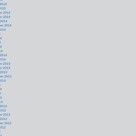
 2015
2015
r 2014
r 2014
 2014
er 2014
2014
4
14
4
14
14
 2014
2014
r 2013
r 2013
 2013
er 2013
2013
3
13
3
13
13
 2013
2013
r 2012
 2012
er 2012
2012
2
12