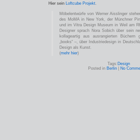
Hier sein
Loftcube Projekt
.
Möbelentwürfe von Werner Aisslinger steh
des MoMA in New York, der Münchner Pin
und im Vitra Design Museum in Weil am Rh
Designer sprach Nora Sobich über sein ne
kollageartig aus ausrangierten Büchern
„books“ –, über Industriedesign in Deutsc
Design als Kunst.
(
mehr hier
)
Tags:
Design
Posted in
Berlin
|
No Comme