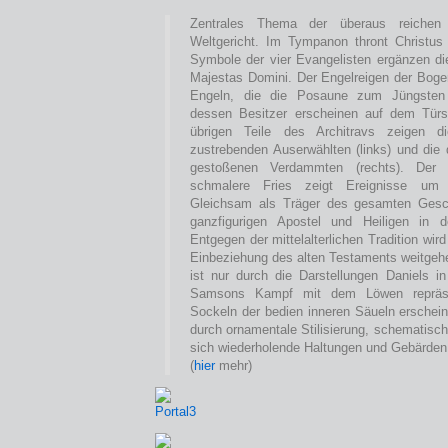
Zentrales Thema der überaus reichen 
Weltgericht. Im Tympanon thront Christus
Symbole der vier Evangelisten ergänzen die
Majestas Domini. Der Engelreigen der Bogenl
Engeln, die die Posaune zum Jüngsten 
dessen Besitzer erscheinen auf dem Türst
übrigen Teile des Architravs zeigen 
zustrebenden Auserwählten (links) und die 
gestoßenen Verdammten (rechts). Der d
schmalere Fries zeigt Ereignisse um 
Gleichsam als Träger des gesamten Gesc
ganzfigurigen Apostel und Heiligen in 
Entgegen der mittelalterlichen Tradition wir
Einbeziehung des alten Testaments weitgehe
ist nur durch die Darstellungen Daniels 
Samsons Kampf mit dem Löwen repräsen
Sockeln der bedien inneren Säueln erscheine
durch ornamentale Stilisierung, schematisc
sich wiederholende Haltungen und Gebärden c
(
hier
mehr)