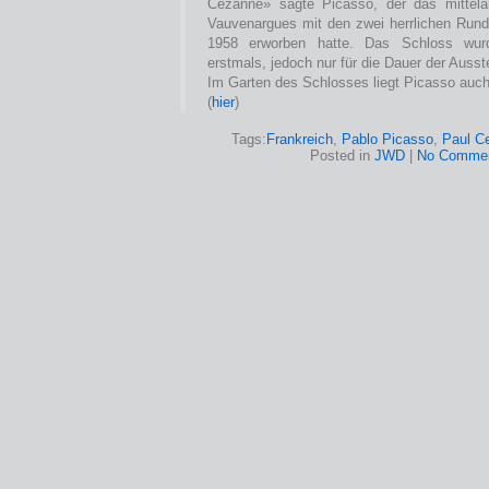
Cézanne» sagte Picasso, der das mittelal
Vauvenargues mit den zwei herrlichen Run
1958 erworben hatte. Das Schloss wurd
erstmals, jedoch nur für die Dauer der Ausst
Im Garten des Schlosses liegt Picasso auc
(
hier
)
Tags:
Frankreich
,
Pablo Picasso
,
Paul C
Posted in
JWD
|
No Commen