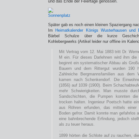
und das Ende der Feiertage genossen.
Später gab es noch einen kleinen Spaziergang na
Im
Heimatkalender Königs Wusterhausen und
Bärbel Schulze über die kurze Geschich
Kohlebergwerks (Artikel leider nur offline im Kalend
Mit Vertrag vom 12. Mai 1883 tritt Dr. Wer
M ein. Für dieses Darlehnen wird ihm die
beginnt ein systematischer Abbau als Gro
Bauern und dem Rittergut wurden 190 h
Zahlreiche Bergmannsfamilien aus dem 
kamen nach Schenkendorf. Die Einwohne
(1856) auf 1039 (1900). Beim Schachabteuf
mehr Schwierigkeiten. Man musste durch
Sandschichten, die Pumpen konnten die 
trocken halten. Ingenieur Poetsch hatte ei
aus Röhren erfunden, das mittels einer
Boden gefror. Damit konnte man gefahrlos a
eine bahnbrechende Erfindung, jedoch stell
als zu teuer heraus.
…
1899 hörten die Schlote auf zu rauchen, di