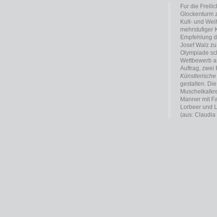
Fur die Freil
Glockenturm 
Kult- und Weih
mehrstufiger 
Empfehlung de
Josef Walz zu
Olympiade sch
Wettbewerb au
Auftrag, zwei
Künstlerische
gestalten. Di
Muschelkalkre
Manner mit F
Lorbeer und L
(aus: Claudia