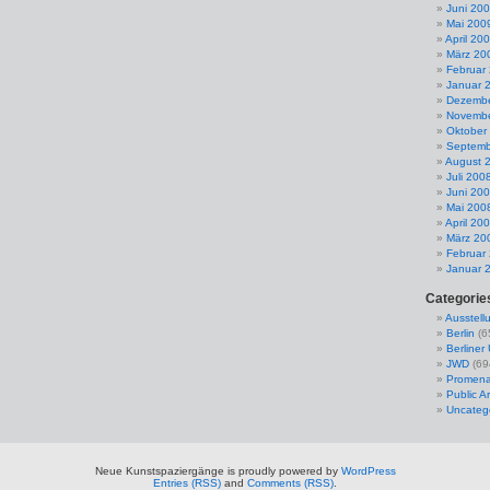
Juni 20
Mai 200
April 20
März 20
Februar
Januar 
Dezembe
Novembe
Oktober
Septemb
August 
Juli 200
Juni 20
Mai 200
April 20
März 20
Februar
Januar 
Categorie
Ausstell
Berlin
(6
Berline
JWD
(69
Promena
Public Ar
Uncateg
Neue Kunstspaziergänge is proudly powered by
WordPress
Entries (RSS)
and
Comments (RSS)
.