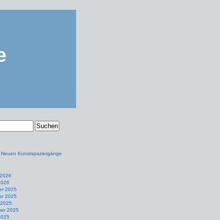
e
e Neuen Kunstspaziergänge
 2026
2026
r 2025
r 2025
 2025
er 2025
2025