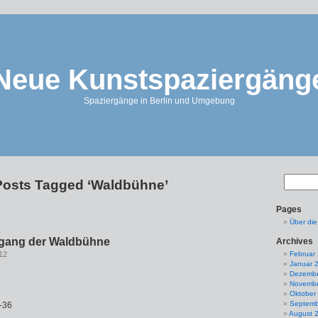
Neue Kunstspaziergäng
Spaziergänge in Berlin und Umgebung
Posts Tagged ‘Waldbühne’
Pages
Über di
ngang der Waldbühne
Archives
12
Februar
Januar 
Dezembe
Novembe
Oktober
Septemb
-36
August 