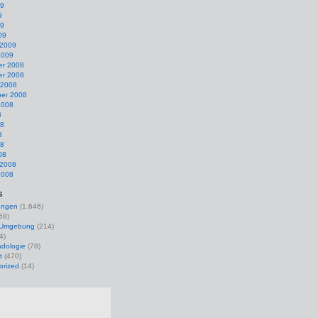
09
9
09
09
 2009
2009
r 2008
r 2008
 2008
er 2008
2008
8
08
8
08
08
 2008
2008
s
ungen
(1.646)
58)
r Umgebung
(214)
4)
dologie
(78)
t
(470)
orized
(14)