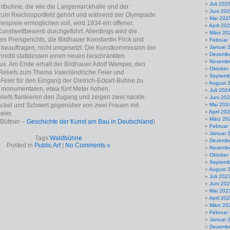
Juli 202
ichtbuhne, die wie die Langemarckhalle und der
Juni 20
zum Reichssportfeld gehört und während der Olympiade
Mai 202
espiele ermoglichen soll, wird 1934 ein offener,
April 20
Kunstwettbewerb durchgeführt. Allerdings wird die
März 20
s Preisgerichts, die Bildhauer Konstantin Frick und
Februar
 beauftragen, nicht umgesetzt. Die Kunstkommission der
Januar 
Dezembe
reibt stattdessen einen neuen beschränkten
Novembe
s. Am Ende erhalt der Bildhauer Adolf Wamper, den
Oktober
 Reliefs zum Thema
Vaterländische Feier
und
Septemb
 Feier
für den Eingang der Dietrich-Eckart-Buhne zu
August 
e monumentalen, etwa fünf Meter hohen,
Juli 202
liefs flankieren den Zugang und zeigen zwei nackte
Juni 20
ackel und Schwert gegenüber von zwei Frauen mit
Mai 202
April 20
eier.
März 20
 Büttner –
Geschichte der Kunst am Bau in Deutschland
)
Februar
Januar 
Tags:
Waldbühne
Dezembe
Posted in
Public Art
|
No Comments »
Novembe
Oktober
Septemb
August 
Juli 202
Juni 20
Mai 202
April 20
März 20
Februar
Januar 
Dezembe