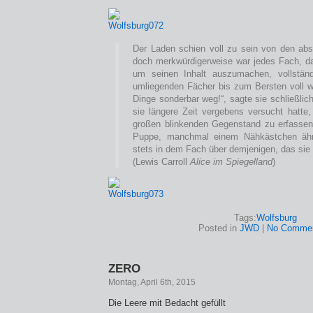
Der Laden schien voll zu sein von den abs
doch merkwürdigerweise war jedes Fach, da
um seinen Inhalt auszumachen, vollständi
umliegenden Fächer bis zum Bersten voll wa
Dinge sonderbar weg!“, sagte sie schließli
sie längere Zeit vergebens versucht hatte
großen blinkenden Gegenstand zu erfassen
Puppe, manchmal einem Nähkästchen ähne
stets in dem Fach über demjenigen, das sie 
(Lewis Carroll
Alice im Spiegelland
)
Tags:
Wolfsburg
Posted in
JWD
|
No Commen
ZERO
Montag, April 6th, 2015
Die Leere mit Bedacht gefüllt