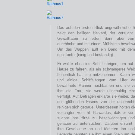
Das auf den ersten Blick ungewöhnliche
zeigt den heiligen Halvard, der versucht
Gewalttätern zu retten, dann aber von
durchbohrt und mit einem Mühlstein beschwer
Um das Wappen läuft ein Band mit dem 
constanter (einig und beständig).
Er wollte eben ins Schiff steigen, um a
Hause zu fahren, als ein schwangeres Weib
flehentlich bat, sie mitzunehmen. Kaum w
und einige Schiffslängen vom Ufer we
bewaffnete Männer nachkamen und sie ve
ihm die Frau, sie werde unschuldig ein
verfolgt. Auf Befragen erklärte sie weiter, 
des glühenden Eisens von der ungerecht
reinigen sich getraue. Unterdessen holten di
verlangten vom hl. Halwardus, daß er sie
suchte ihre Hitze zu beschwichtigen un
genauer zu untersuchen. Darüber erzürnt,
ihre Geschosse ab und tödteten ihn und
Legende hängten sie ihm einen Stein um de