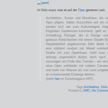
In Oslo muss man
in
auf der
Oper
gewesen sein.
Architektur-, Kunst- und Musikfans, die 
Oper pilgern, haben Aussichten auf ein s
werden sich wie zum Kulturereignis hin
Flughafen Gardemoen kommend, geht es i
Schnellzug Flytoget, der in Design und
gewisse Ähnlichkeiten mit einem Stealth 
Hauptbahnhof angekommen führt direkt 
eine stählern rundum mit Metall verklei
Straße hin zum Opernhaus. Geht man di
anfangs ungemütlich düster, doch nach 
sozusagen am Ende des Tunnels – ein stra
neue Oper, verkleidet mit noblem Carrar
und mehr von Wasser als von Land umgebe
an schwimmende Eisberge denken.
(mehr
hier
im Kunstmagazin ART)
Tags:
Architektur
,
Oslo
Posted in
JWD
|
No Commen