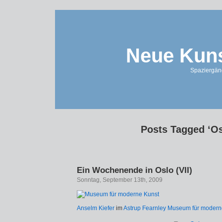
Neue Kuns
Spaziergän
Posts Tagged ‘Os
Ein Wochenende in Oslo (VII)
Sonntag, September 13th, 2009
Anselm Kiefer
im
Astrup Fearnley Museum für modern