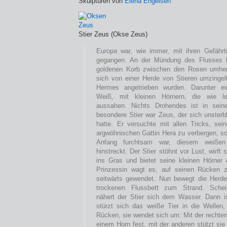
Skulpturen von
Elena Engelsen
Stier Zeus (Okse Zeus)
Europa war, wie immer, mit ihren Gefäh
gegangen. An der Mündung des Flusses l
goldenen Korb zwischen den Rosen umher.
sich von einer Herde von Stieren umzinge
Hermes angetrieben wurden. Darunter e
Weiß, mit kleinen Hörnern, die wie le
aussahen. Nichts Drohendes ist in sein
besondere Stier war Zeus, der sich unsterbl
hatte. Er versuchte mit allen Tricks, sei
argwöhnischen Gattin Hera zu verbergen, s
Anfang furchtsam war, diesem weiße
hinstreckt. Der Stier stöhnt vor Lust, wirft
ins Gras und bietet seine kleinen Hörner
Prinzessin wagt es, auf seinen Rücken z
seitwärts gewendet. Nun bewegt die Herde
trockenen Flussbett zum Strand. Schei
nähert der Stier sich dem Wasser. Dann i
stürzt sich das weiße Tier in die Wellen
Rücken, sie wendet sich um: Mit der rechten
einem Horn fest, mit der anderen stützt sie 