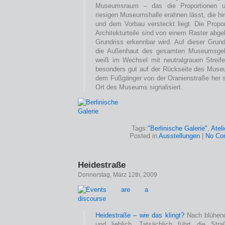
Museumsraum – das die Proportionen u
riesigen Museumshalle erahnen lässt, die h
und dem Vorbau versteckt liegt. Die Propor
Architekturteile sind von einem Raster abgel
Grundriss erkennbar wird. Auf dieser Grund
die Außenhaut des gesamten Museumsgeb
weiß im Wechsel mit neutralgrauen Streife
besonders gut auf der Rückseite des Muse
dem Fußgänger von der Oranienstraße her 
Ort des Museums signalisiert.
Tags:
"Berlinische Galerie"
,
Atel
Posted in
Ausstellungen
|
No Co
Heidestraße
Donnerstag, März 12th, 2009
Heidestraße – wie das klingt?
Nach blühend
und lieblich. Tatsächlich führt die Str