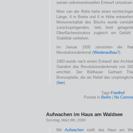
seinen unkonventionellen Entwurf umsetzen
Mies van der Rohe hatte einen rechteckig
Länge, 4 m Breite und 6 m Höhe entworfen.
Monumentalität des Blocks wurde verstärk
zurückspringenden, teils breit gelage
Oberflächenstruktur zugleich ein Gefü
Stabilität verliehen.
Im Januar 1935 zerstörten die Natio
Revolutionsdenkmal (
Wiederaufbau?
).
1983 wurde nach einem Entwurf des Archit
Standort des Revolutionsdenkmals von 192
errichtet. Der Bildhauer Gerhard Thi
Bronzeplatte, die als Relief das ursprünglic
(
hier
)
Tags:
Friedhof
Posted in
Berlin
|
No Comme
Aufwachen im Haus am Waldsee
Sonntag, März 8th, 2009
Mit
Aufwachen
stellt das Haus am Wal