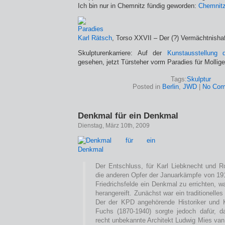
Ich bin nur in Chemnitz fündig geworden:
Chemnitz
Karl Rätsch
, Torso XXVII – Der (?) Vermächtnisha
Skulpturenkarriere: Auf der
Kunstausstellung
gesehen, jetzt Türsteher vorm Paradies für Mollig
Tags:
Skulptur
Posted in
Berlin
,
JWD
|
No Com
Denkmal für ein Denkmal
Dienstag, März 10th, 2009
Der Entschluss, für Karl Liebknecht und 
die anderen Opfer der Januarkämpfe von 191
Friedrichsfelde ein Denkmal zu errichten, 
herangereift. Zunächst war ein traditionell
Der der KPD angehörende Historiker und
Fuchs (1870-1940) sorgte jedoch dafür, 
recht unbekannte Architekt Ludwig Mies van