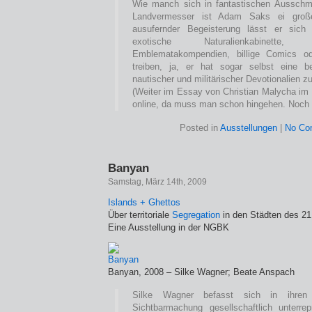
Wie manch sich in fantastischen Aussch
Landvermesser ist Adam Saks ei große
ausufernder Begeisterung lässt er sich 
exotische Naturalienkabinette
Emblematakompendien, billige Comics od
treiben, ja, er hat sogar selbst eine 
nautischer und militärischer Devotionalien
(Weiter im Essay von Christian Malycha im K
online, da muss man schon hingehen. Noch 
Posted in
Ausstellungen
|
No Co
Banyan
Samstag, März 14th, 2009
Islands + Ghettos
Über territoriale
Segregation
in den Städten des 21
Eine Ausstellung in der NGBK
Banyan, 2008 – Silke Wagner; Beate Anspach
Silke Wagner befasst sich in ihren
Sichtbarmachung gesellschaftlich unterrep