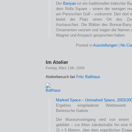
Der
Banyan
ist ein traditioneller indischer B
dem Rolla Square – einem der wenigen noc
am Persischen Golf – vorkommt. Den dort l
bietet der Platz einen Ort des Zus
Austausches. Die Blätter des Bonsai-Bany
Ornamenten verziert und tragen die Namen d
Wagner und Anspach gesprochen haben.
Posted in
Ausstellungen
|
No Co
Im Atelier
Freitag, März 13th, 2009
Atelierbesuch bei
Fritz Balthaus
Marked Space – Unmarked Space, 2003/20
Ergebnis eingeladener Wettbewerb A
Berlinische Galerie
Der Museumseingang wird von einem 
gebildet – zur Alten Jakobstraße hin eine 
11 x 5 Metern, über dem eigentlichen Einga