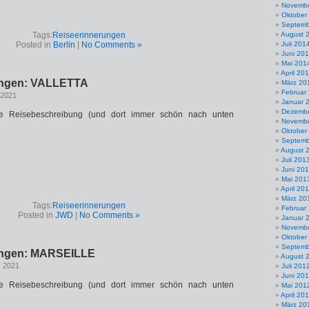
Novembe
Oktober
Septemb
Tags:
Reiseerinnerungen
August 
Posted in
Berlin
|
No Comments »
Juli 201
Juni 20
Mai 201
April 20
ungen: VALLETTA
März 20
Februar
 2021
Januar 
Dezembe
ne Reisebeschreibung (und dort immer schön nach unten
Novembe
Oktober
Septemb
August 
Juli 201
Juni 20
Mai 201
April 20
März 20
Tags:
Reiseerinnerungen
Februar
Posted in
JWD
|
No Comments »
Januar 
Novembe
Oktober
Septemb
ungen: MARSEILLE
August 
, 2021
Juli 201
Juni 20
ne Reisebeschreibung (und dort immer schön nach unten
Mai 201
April 20
März 20