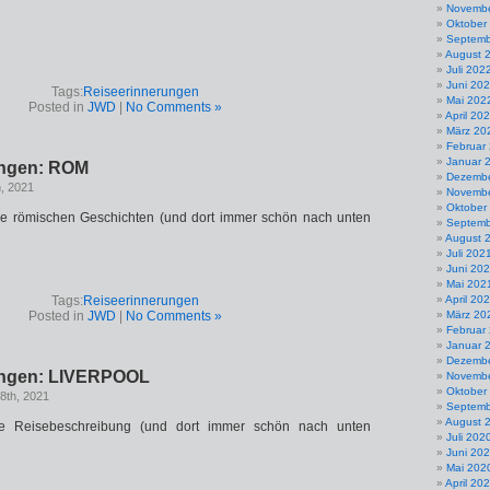
Novembe
Oktober
Septemb
August 
Juli 202
Juni 20
Tags:
Reiseerinnerungen
Mai 202
Posted in
JWD
|
No Comments »
April 20
März 20
Februar
Januar 
ungen: ROM
Dezembe
, 2021
Novembe
Oktober
ere römischen Geschichten (und dort immer schön nach unten
Septemb
August 
Juli 202
Juni 20
Mai 202
Tags:
Reiseerinnerungen
April 20
Posted in
JWD
|
No Comments »
März 20
Februar
Januar 
Dezembe
ungen: LIVERPOOL
Novembe
Oktober
8th, 2021
Septemb
August 
ne Reisebeschreibung (und dort immer schön nach unten
Juli 202
Juni 20
Mai 202
April 20