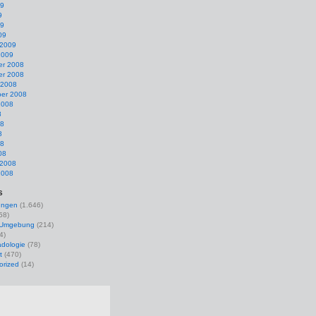
09
9
09
09
 2009
2009
r 2008
r 2008
 2008
er 2008
2008
8
08
8
08
08
 2008
2008
s
ungen
(1.646)
58)
r Umgebung
(214)
4)
dologie
(78)
t
(470)
orized
(14)