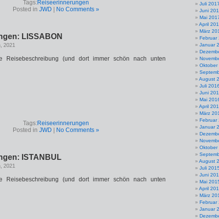
Tags:
Reiseerinnerungen
Juli 201
Posted in
JWD
|
No Comments »
Juni 20
Mai 201
April 20
März 20
ungen: LISSABON
Februar
h, 2021
Januar 
Dezembe
ne Reisebeschreibung (und dort immer schön nach unten
Novembe
Oktober
Septemb
August 
Juli 201
Juni 20
Mai 201
April 20
März 20
Februar
Tags:
Reiseerinnerungen
Januar 
Posted in
JWD
|
No Comments »
Dezembe
Novembe
Oktober
Septemb
ungen: ISTANBUL
August 
h, 2021
Juli 201
Juni 20
ne Reisebeschreibung (und dort immer schön nach unten
Mai 201
April 20
März 20
Februar
Januar 
Dezembe