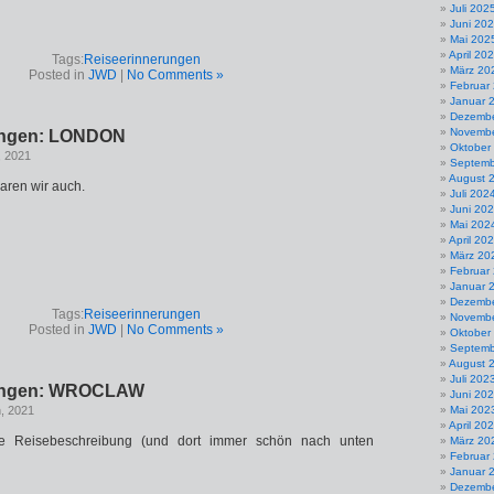
Juli 202
Juni 20
Mai 202
April 20
Tags:
Reiseerinnerungen
März 20
Posted in
JWD
|
No Comments »
Februar
Januar 
Dezembe
Novembe
ungen: LONDON
Oktober
, 2021
Septemb
August 
ren wir auch.
Juli 202
Juni 20
Mai 202
April 20
März 20
Februar
Januar 
Dezembe
Tags:
Reiseerinnerungen
Novembe
Posted in
JWD
|
No Comments »
Oktober
Septemb
August 
Juli 202
rungen: WROCLAW
Juni 20
h, 2021
Mai 202
April 20
ne Reisebeschreibung (und dort immer schön nach unten
März 20
Februar
Januar 
Dezembe