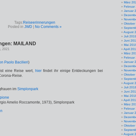
März 20
Februar
Januar 
Dezembe
Novembe
Tags:
Reiseerinnerungen
Oktober
Posted in
JWD
|
No Comments »
Septemb
August 
Juli 201
Juni 20
ungen: MAILAND
Mai 201
h, 2021
April 20
März 20
Februar
n Paolo Bacilieri
)
Januar 
Dezembe
ist eine Reise wert,
hier
findet ihr einige Entdeckungen bei
Novembe
Oktober
-Corona-Reise.
Septemb
August 
Juli 201
gfrauen im
Simplonpark
Juni 20
Mai 201
April 20
orgio Amelio Roccamonte, 1973), Simplonpark
März 20
Februar
Januar 
Dezembe
Novembe
Oktober
Septemb
August 