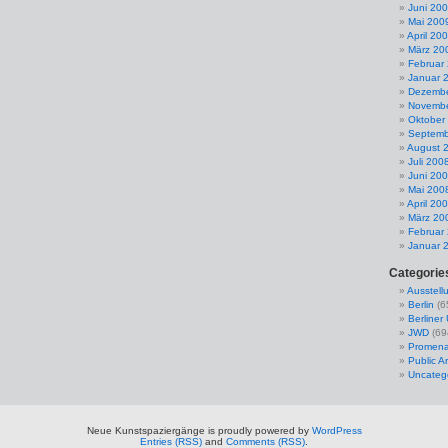
Juni 20
Mai 200
April 20
März 20
Februar
Januar 
Dezembe
Novembe
Oktober
Septemb
August 
Juli 200
Juni 20
Mai 200
April 20
März 20
Februar
Januar 
Categorie
Ausstell
Berlin
(6
Berline
JWD
(69
Promena
Public Ar
Uncateg
Neue Kunstspaziergänge is proudly powered by
WordPress
Entries (RSS)
and
Comments (RSS)
.