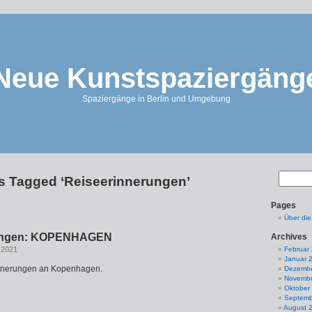
Neue Kunstspaziergäng
Spaziergänge in Berlin und Umgebung
s Tagged ‘Reiseerinnerungen’
Pages
Über di
rungen: KOPENHAGEN
Archives
 2021
Februar
Januar 
innerungen an Kopenhagen.
Dezembe
Novembe
Oktober
Septemb
August 