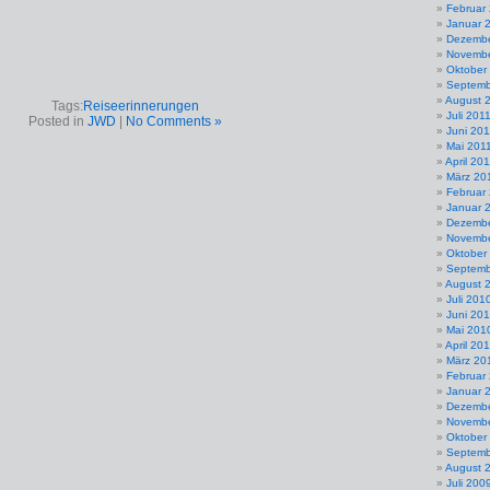
Februar
Januar 
Dezembe
Novembe
Oktober
Septemb
August 
Tags:
Reiseerinnerungen
Juli 201
Posted in
JWD
|
No Comments »
Juni 201
Mai 201
April 20
März 20
Februar
Januar 
Dezembe
Novembe
Oktober
Septemb
August 
Juli 201
Juni 20
Mai 201
April 20
März 20
Februar
Januar 
Dezembe
Novembe
Oktober
Septemb
August 
Juli 200